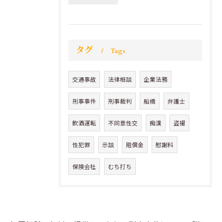
タグ
Tags
交通事故
法律相談
企業法務
刑事事件
刑事裁判
船橋
弁護士
飲酒運転
不同意性交
痴漢
盗撮
性犯罪
示談
賠償金
慰謝料
保険会社
むち打ち