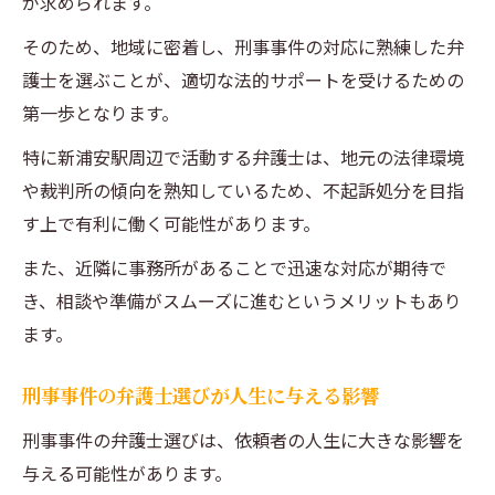
が求められます。
不起訴を目指す際の弁護士との効果的な連
携法
そのため、地域に密着し、刑事事件の対応に熟練した弁
刑事事件で不起訴を実現するための戦略
護士を選ぶことが、適切な法的サポートを受けるための
第一歩となります。
弁護士の経験と知識が不起訴に与える影響
刑事事件の不起訴を目指す際の弁護士信頼
特に新浦安駅周辺で活動する弁護士は、地元の法律環境
度の重要性
や裁判所の傾向を熟知しているため、不起訴処分を目指
す上で有利に働く可能性があります。
新浦安駅周辺での刑事事件弁護士選びで成功を
引き寄せる方法
また、近隣に事務所があることで迅速な対応が期待で
成功を引き寄せるための弁護士選定基準
き、相談や準備がスムーズに進むというメリットもあり
新浦安駅での刑事事件弁護士の成功事例
ます。
刑事事件での弁護士選びで避けるべき落と
刑事事件の弁護士選びが人生に与える影響
し穴
刑事事件の弁護士選びは、依頼者の人生に大きな影響を
成功を導く弁護士選びのステップ
与える可能性があります。
新浦安駅周辺でのフィードバックを活用し