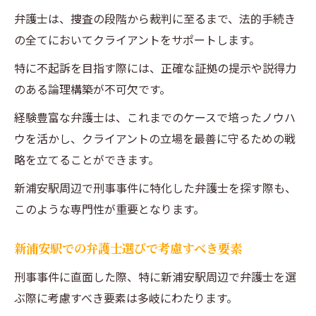
刑事事件で不起訴を目指すための新浦安駅での
弁護士は、捜査の段階から裁判に至るまで、法的手続き
弁護士選びのポイント
の全てにおいてクライアントをサポートします。
不起訴を目指す弁護士選びの要点
特に不起訴を目指す際には、正確な証拠の提示や説得力
新浦安駅での弁護士選びで不起訴を実現す
のある論理構築が不可欠です。
るためのヒント
経験豊富な弁護士は、これまでのケースで培ったノウハ
不起訴に向けた弁護士選びで重要なステッ
ウを活かし、クライアントの立場を最善に守るための戦
プ
略を立てることができます。
新浦安駅周辺での不起訴に成功した弁護士
新浦安駅周辺で刑事事件に特化した弁護士を探す際も、
の特徴
このような専門性が重要となります。
刑事事件で不起訴を見据えた弁護士との協
力法
新浦安駅での弁護士選びで考慮すべき要素
新浦安駅で不起訴を狙う際の弁護士選びの
刑事事件に直面した際、特に新浦安駅周辺で弁護士を選
視点
ぶ際に考慮すべき要素は多岐にわたります。
新浦安駅周辺で刑事事件に強い弁護士を見つけ