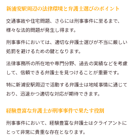
の間違い
新浦安駅周辺の法律環境と弁護士選びのポイント
新浦安駅での刑事事件弁護士選びで不安を解消
交通事故や住宅問題、さらには刑事事件に至るまで、
するステップ
様々な法的問題が発生し得ます。
弁護士選びでの不安を取り除くための最初
刑事事件においては、適切な弁護士選びが不当に厳しい
のステップ
処罰を避けるための鍵となります。
新浦安駅での刑事事件弁護士選びで安心感
法律事務所の所在地や専門分野、過去の実績などを考慮
を得る方法
して、信頼できる弁護士を見つけることが重要です。
不安を最小限にするための弁護士選びのテ
クニック
特に新浦安駅周辺で活動する弁護士は地域事情に通じて
おり、迅速かつ適切な対応が期待できます。
刑事事件での弁護士選びにおける信頼構築
法
経験豊富な弁護士が刑事事件で果たす役割
新浦安駅での弁護士選びの成功への道筋
刑事事件において、経験豊富な弁護士はクライアントに
安心できる弁護士選びのためのチェックリ
とって非常に貴重な存在となります。
スト