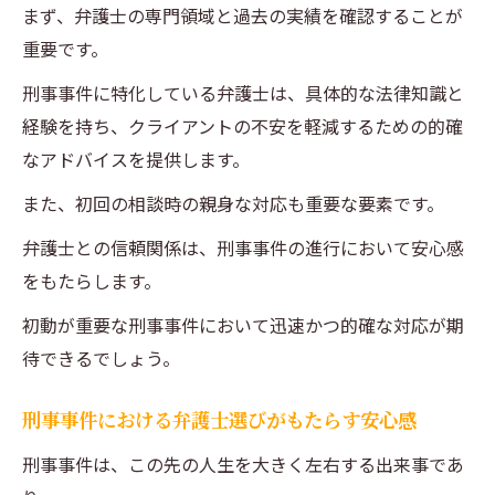
まず、弁護士の専門領域と過去の実績を確認することが
るために知っておくべきこと
重要です。
刑事事件に強い弁護士を選ぶための事前準
刑事事件に特化している弁護士は、具体的な法律知識と
備
経験を持ち、クライアントの不安を軽減するための的確
新浦安駅で刑事事件に強い弁護士を見つけ
なアドバイスを提供します。
るコツ
また、初回の相談時の親身な対応も重要な要素です。
刑事事件に強い弁護士の選び方とその特徴
新浦安駅周辺での刑事事件対応のエキスパ
弁護士との信頼関係は、刑事事件の進行において安心感
ートを探す方法
をもたらします。
刑事事件に強い弁護士の過去の実績の確認
初動が重要な刑事事件において迅速かつ的確な対応が期
法
待できるでしょう。
新浦安駅での刑事事件に強い弁護士選びの
キーポイント
刑事事件における弁護士選びがもたらす安心感
刑事事件は、この先の人生を大きく左右する出来事であ