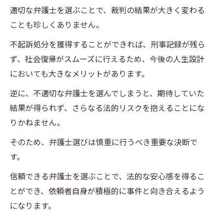
た弁護士選び
適切な弁護士を選ぶことで、裁判の結果が大きく変わる
刑事事件における成功を目指す弁護士との
ことも珍しくありません。
コミュニケーション法
不起訴処分を獲得することができれば、刑事記録が残ら
刑事事件に直面した時新浦安駅での弁護士選び
ず、社会復帰がスムーズに行えるため、今後の人生設計
の注意点
においても大きなメリットがあります。
刑事事件における最初の弁護士選びの重要
逆に、不適切な弁護士を選んでしまうと、期待していた
性
結果が得られず、さらなる法的リスクを抱えることにな
新浦安駅周辺での弁護士選びでの注意事項
りかねません。
刑事事件での弁護士選びにおけるリスク管
そのため、弁護士選びは慎重に行うべき重要な決断で
理
す。
新浦安駅での弁護士選びに失敗しないため
信頼できる弁護士を選ぶことで、法的な安心感を得るこ
のポイント
とができ、依頼者自身が積極的に事件と向き合えるよう
刑事事件で初めて弁護士を選ぶ際のガイド
になります。
新浦安駅周辺での弁護士選びにおける共通