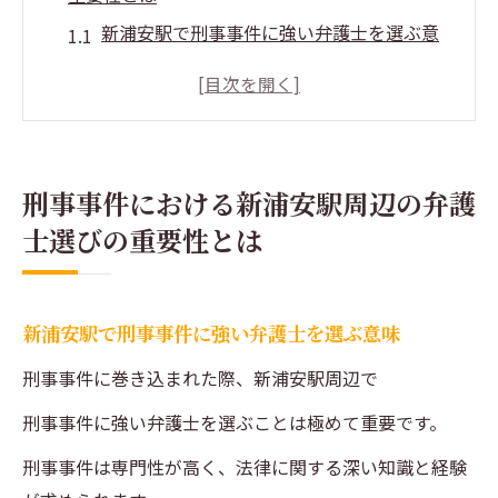
新浦安駅で刑事事件に強い弁護士を選ぶ意
味
刑事事件の弁護士選びが人生に与える影響
新浦安駅周辺の法律環境と弁護士選びのポ
イント
刑事事件における新浦安駅周辺の弁護
経験豊富な弁護士が刑事事件で果たす役割
士選びの重要性とは
新浦安駅での弁護士選びで考慮すべき要素
刑事事件における弁護士選びがもたらす安
心感
新浦安駅で刑事事件に強い弁護士を選ぶ意味
刑事事件で不起訴を目指すための弁護士選びの
刑事事件に巻き込まれた際、新浦安駅周辺で
秘訣
刑事事件に強い弁護士を選ぶことは極めて重要です。
不起訴を勝ち取るための弁護士の選び方
刑事事件は専門性が高く、法律に関する深い知識と経験
新浦安駅での不起訴成功事例から学ぶ